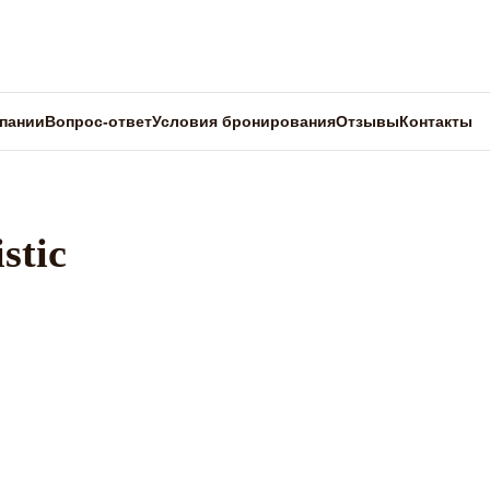
пании
Вопрос-ответ
Условия бронирования
Отзывы
Контакты
stic