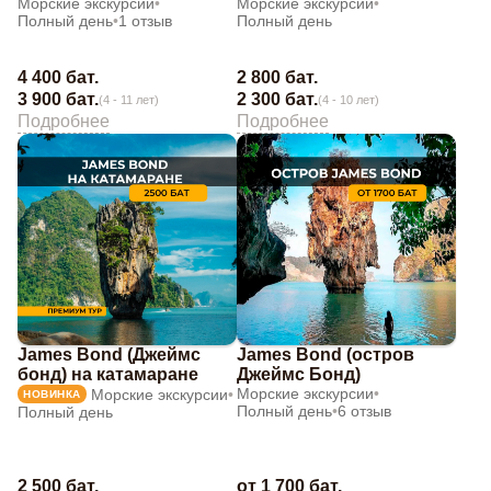
Морские экскурсии
•
Морские экскурсии
•
Полный день
•
1 отзыв
Полный день
4 400 бат.
2 800 бат.
3 900 бат.
2 300 бат.
(4 - 11 лет)
(4 - 10 лет)
Подробнее
Подробнее
James Bond (Джеймс
James Bond (остров
бонд) на катамаране
Джеймс Бонд)
Морские экскурсии
•
Морские экскурсии
•
НОВИНКА
Полный день
•
6 отзыв
Полный день
от 1 700 бат.
2 500 бат.