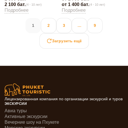
от 1 400 бат.
2 100 бат.
(4 - 10 лет)
(4 - 10 лет)
Подробнее
Подробнее
Навигация
1
2
3
…
9
по
записям
Загрузить ещё
Лицензированная компания по организации экскурсий и туров
ЭКСКУРСИИ
Авиа туры
Активные экскурсии
Вечерние шоу на Пхукете
Морские экскурсии