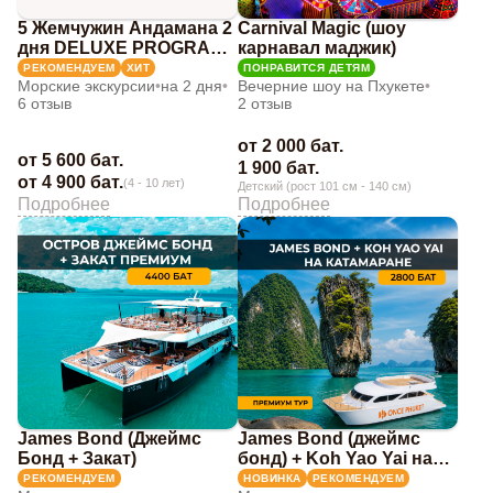
5 Жемчужин Андамана 2
Carnival Magic (шоу
дня DELUXE PROGRAM
карнавал маджик)
(JAMES BOND + KRABI +
РЕКОМЕНДУЕМ
ХИТ
ПОНРАВИТСЯ ДЕТЯМ
Морские экскурсии
•
на 2 дня
•
Вечерние шоу на Пхукете
•
PHI PHI)
6 отзыв
2 отзыв
от 2 000 бат.
от 5 600 бат.
1 900 бат.
от 4 900 бат.
(4 - 10 лет)
Детский (рост 101 см - 140 см)
Подробнее
Подробнее
James Bond (Джеймс
James Bond (джеймс
Бонд + Закат)
бонд) + Koh Yao Yai на
катамаране
РЕКОМЕНДУЕМ
НОВИНКА
РЕКОМЕНДУЕМ