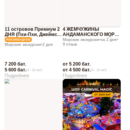
11 островов Премиум 2
4 ЖЕМЧУЖИНЫ
ДНЯ (Пхи-Пхи, Джеймс
АНДАМАНСКОГО МОРЯ
Бонд, Краби)
2 ДНЯ 1 НОЧЬ (ДЖЕЙМС
Морские экскурсии
•
на 2 дня
•
РЕКОМЕНДУЕМ
9 отзыв
Морские экскурсии
•
2 дня
БОНД + КРАБИ + ПХИ
ПХИ)
от 5 200 бат.
7 200 бат.
от 4 500 бат.
5 600 бат.
(4 - 10 лет)
(4 - 10 лет)
Подробнее
Подробнее