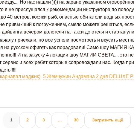
риезду.... Но нас нашли )))) на заране указанном оговорённо
то я не прислушался к рекомендации инструктора по поводу
 до 40 метров, косяки рыб, опасные обитатели водных прос
ще не привыкший к погружениям, смело можете решаться, есл
е дайвинга вечером долетели на такси до отеля и стартанул
ачалу приехали, но все успели посмотреть и вкусить местны
ция на русском офигеть как порадовали! Само шоу МАГИЯ
олепно!!! И на закуску 4 локации шоу МАГИИ СВЕТА.... это 
т сервис и всех ребят которые сопровождали нас. Когда пр
еть!!!!!
у карнавал маджик)
,
Навигация
1
2
3
…
30
Загрузить ещё
по
записям