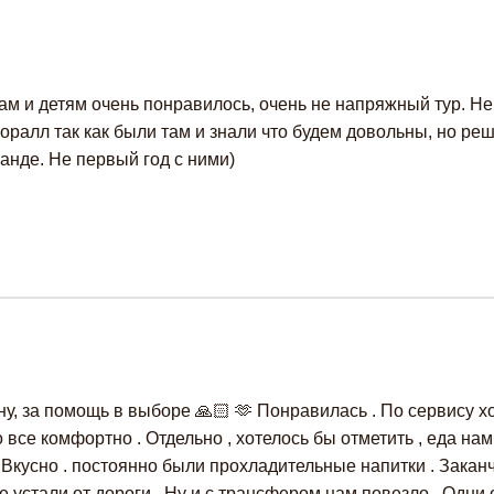
ам и детям очень понравилось, очень не напряжный тур. Не 
оралл так как были там и знали что будем довольны, но реш
анде. Не первый год с ними)
у, за помощь в выборе 🙏🏻 🫶 Понравилась . По сервису х
все комфортно . Отдельно , хотелось бы отметить , еда на
м. Вкусно . постоянно были прохладительные напитки . Зака
 устали от дороги . Ну и с трансфером нам повезло . Одни 