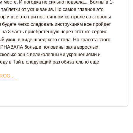
м месте. И погодка не сильно подвела.... Волны в 1-
 таблетки от укачивания. Но самое главное это
тор и все это при постоянном контроле со стороны
и будете четко следовать инструкциям все пройдет
и на 3 часть приобретенную через этот же сервис
й ужин в виде шведского стола. Но красота этого
 КАРНАВАЛА больше половины зала взрослых
несколько зон с великолепными украшениями и
иеду в Тай в следующий раз обязательно еще
5 Жемчужин Андамана 2 дня DELUXE PROGRAM (JAMES BOND + KRABI + PHI PHI)