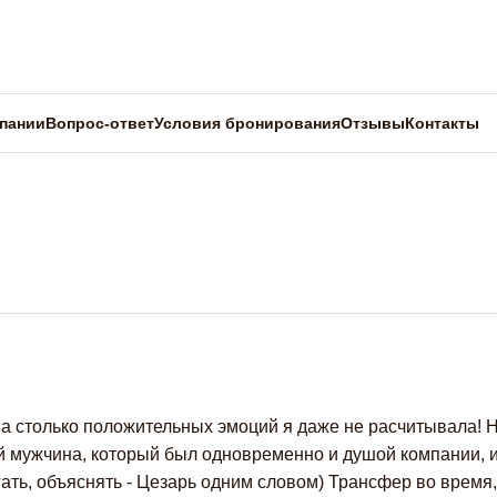
пании
Вопрос-ответ
Условия бронирования
Отзывы
Контакты
на столько положительных эмоций я даже не расчитывала! Н
й мужчина, который был одновременно и душой компании, 
ать, объяснять - Цезарь одним словом) Трансфер во время, 