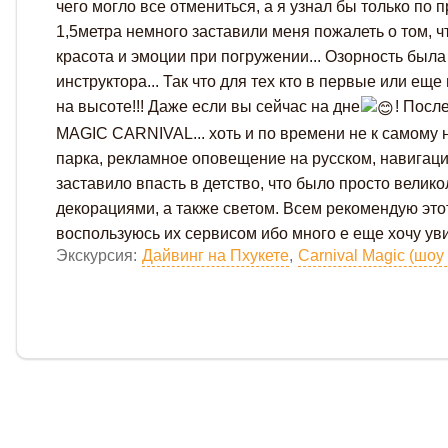
чего могло все отмениться, а я узнал бы только по п
1,5метра немного заставили меня пожалеть о том, ч
красота и эмоции при погружении... Озорность была
инструктора... Так что для тех кто в первые или е
на высоте!!! Даже если вы сейчас на дне
! Посл
MAGIC CARNIVAL... хоть и по времени не к самому н
парка, рекламное оповещение на русском, навига
заставило впасть в детство, что было просто велик
декорациями, а также светом. Всем рекомендую это
воспользуюсь их сервисом ибо много е еще хочу увид
Дайвинг на Пхукете
,
Carnival Magic (шо
Экскурсия: