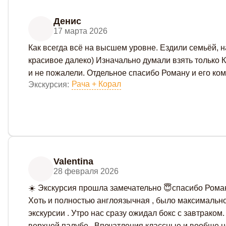
Денис
17 марта 2026
Как всегда всё на высшем уровне. Ездили семьёй, н
красивое далеко) Изначально думали взять только К
и не пожалели. Отдельное спасибо Роману и его ком
Рача + Корал
Экскурсия:
Valentina
28 февраля 2026
☀️ Экскурсия прошла замечательно 😇спасибо Роман
Хоть и полностью англоязычная , было максимально 
экскурсии . Утро нас сразу ожидал бокс с завтрако
верхней палубе . Впечатления классные и вообще не