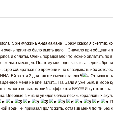
числа "5 жемчужина Андамамана" Сразу скажу, я скептик, к
ами очень приятно было иметь дело!!! Сначало при общени
опов и оплаты. Очень порадовало что можно оплатить по в
несколько месяцев. Поэтому моя оценка как за сервис брон
быстро собираться по времени и не опаздывать ибо хотелос
НА. Ей за эти 2 дня так же смело ставлю 5
Отличные та
увиденное меня не впечатлит.... На Бали я уже был, в море к
оть немного новых эмоций с эффектом ВАУ!!!! И тут тоже ст
на. Впервые в жизни увидел белые пески, коралловых акул,
П
й водички приказал долго жить, оставив меня почти без ко