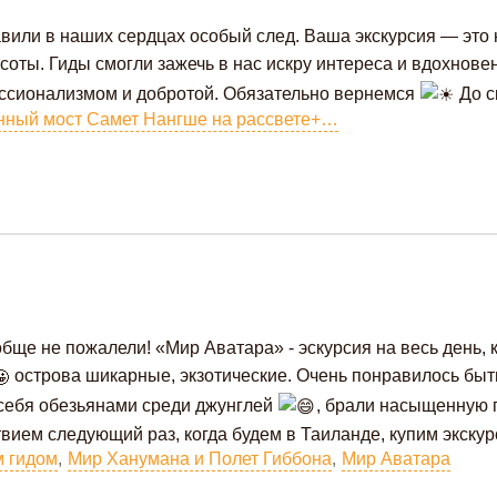
или в наших сердцах особый след. Ваша экскурсия — это н
соты. Гиды смогли зажечь в нас искру интереса и вдохнове
фессионализмом и добротой. Обязательно вернемся
До с
Стеклянный мост Самет Нангше на рассвете+Джеймс Бонд+Кувшинки
бще не пожалели! «Мир Аватара» - эскурсия на весь день, 
острова шикарные, экзотические. Очень понравилось быт
себя обезьянами среди джунглей
, брали насыщенную 
ием следующий раз, когда будем в Таиланде, купим экскурс
м гидом
,
Мир Ханумана и Полет Гиббона
,
Мир Аватара