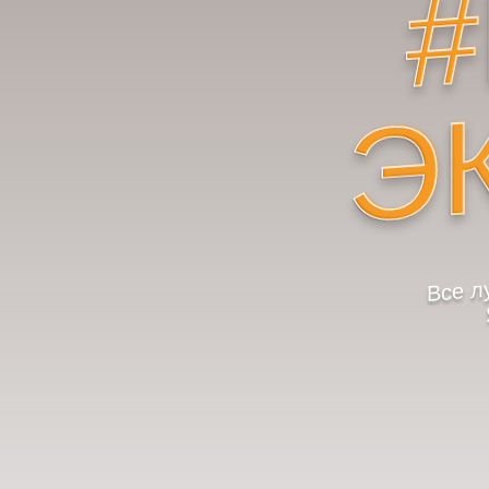
Э
Все л