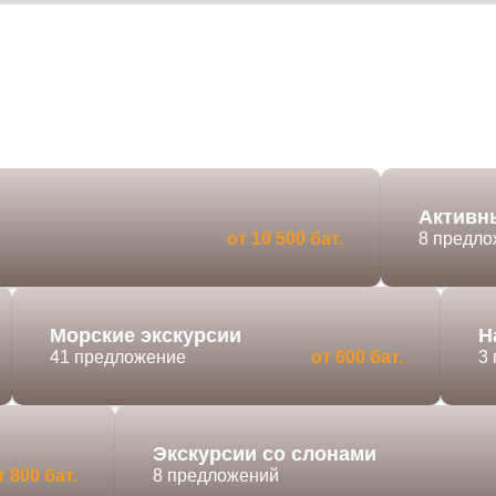
Активн
от 10 500 бат.
8 предл
Морские экскурсии
Н
41 предложение
от 600 бат.
3
Экскурсии со слонами
т 800 бат.
8 предложений