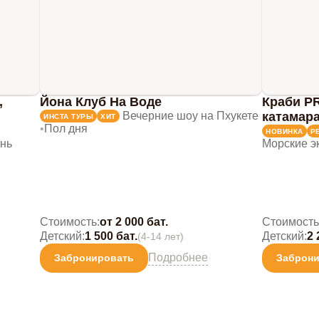
,
Йона Клуб На Воде
Краби P
Вечерние шоу на Пхукете
катамара
ИНСТА ТУРЫ
ХИТ
•
Пол дня
НОВИНКА
Р
нь
Морские э
Стоимость:
от 2 000 бат.
Стоимость
Детский:
1 500 бат.
Детский:
2 
(4-14 лет)
Подробнее
Забронировать
Заброн