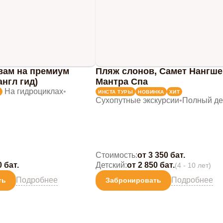
вам на премиум
Пляж слонов, Самет Нангше
англ гид)
Мантра Спа
На гидроциклах
•
ИНСТА ТУРЫ
НОВИНКА
ХИТ
Сухопутные экскурсии
•
Полный де
Стоимость:
от 3 350 бат.
0 бат.
Детский:
от 2 850 бат.
(4 - 10 лет)
Подробнее
Подробнее
ть
Забронировать