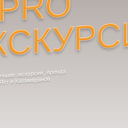
#PRO
КСКУРС
учшие экскурсии, Аренда
Яхт и Катамаранов