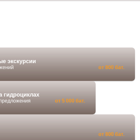
ые экскурсии
ожений
от 800 бат.
а гидроциклах
 предложения
от 5 000 бат.
от 800 бат.