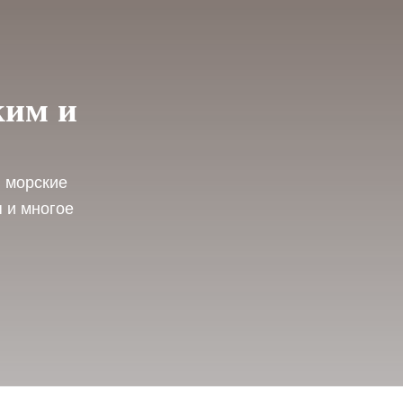
ким и
: морские
 и многое