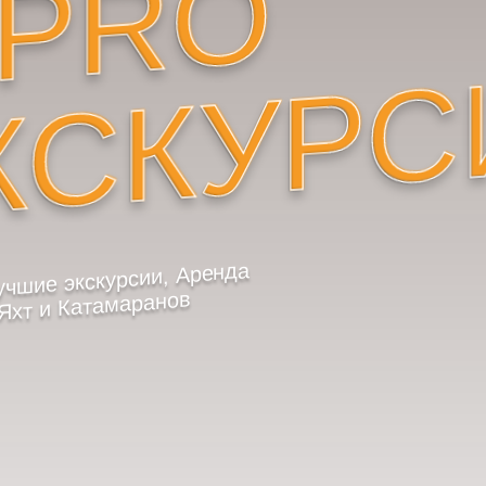
#PRO
КСКУРС
учшие экскурсии, Аренда
Яхт и Катамаранов