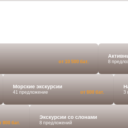
Активн
от 10 500 бат.
8 предл
Морские экскурсии
Н
41 предложение
от 600 бат.
3
Экскурсии со слонами
т 800 бат.
8 предложений