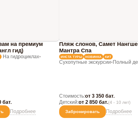
вам на премиум
Пляж слонов, Самет Нангше
англ гид)
Мантра Спа
На гидроциклах
•
ИНСТА ТУРЫ
НОВИНКА
ХИТ
Сухопутные экскурсии
•
Полный де
Стоимость:
от 3 350 бат.
0 бат.
Детский:
от 2 850 бат.
(4 - 10 лет)
Подробнее
Подробнее
ть
Забронировать