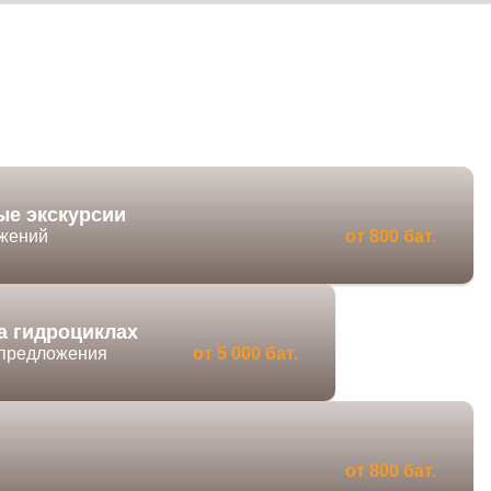
ые экскурсии
ожений
от 800 бат.
а гидроциклах
 предложения
от 5 000 бат.
от 800 бат.