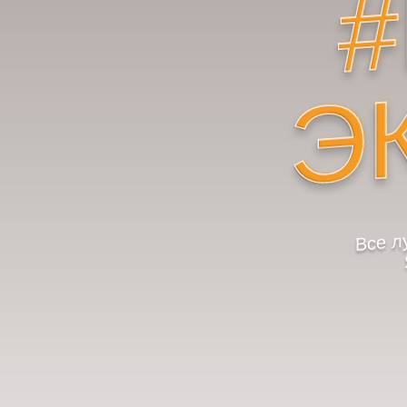
Э
Все л