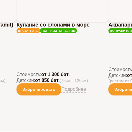
amit)
Купание со слонами в море
Аквапар
ИНСТА ТУРЫ
ПОНРАВИТСЯ ДЕТЯМ
ПОНРАВИТСЯ
Стоимость
Стоимость:
от 1 300 бат.
Детский:
от
Детский:
от 850 бат.
см)
(75см - 120см)
(ростом от 
Подробнее
Забронировать
Заброн