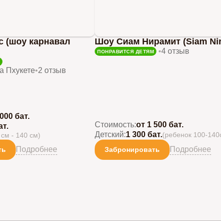
ic (шоу карнавал
Шоу Сиам Нирамит (Siam Nir
•
4 отзыв
ПОНРАВИТСЯ ДЕТЯМ
а Пхукете
•
2 отзыв
 000 бат.
Стоимость:
от 1 500 бат.
ат.
Детский:
1 300 бат.
(ребенок 100-140
 см - 140 см)
Подробнее
Подробнее
ть
Забронировать