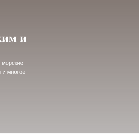
ким и
: морские
 и многое