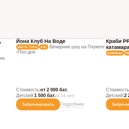
,
Йона Клуб На Воде
Краби P
Вечерние шоу на Пхукете
катамара
ИНСТА ТУРЫ
ХИТ
•
Пол дня
НОВИНКА
Р
нь
Стоимость:
от 2 000 бат.
Стоимость
Детский:
1 500 бат.
Детский:
2 
(4-14 лет)
Подробнее
Забронировать
Заброн